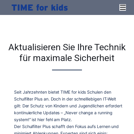
Skip
Tog
to
Nav
content
Startseite
Über uns
Aktualisieren Sie Ihre Technik
Lösungen
für maximale Sicherheit
Dialog Center
Produkte
Hallo Support
Kontakt