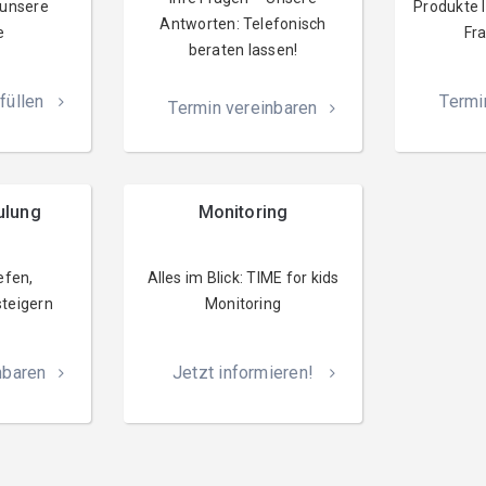
 unsere
Produkte 
Antworten: Telefonisch
e
Fra
beraten lassen!
füllen
Termi
Termin vereinbaren
ulung
Monitoring
efen,
Alles im Blick: TIME for kids
teigern
Monitoring
nbaren
Jetzt informieren!