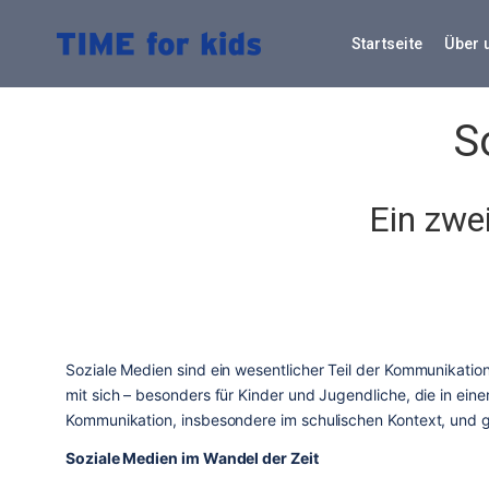
Skip
to
Startseite
Über 
content
S
Ein zwe