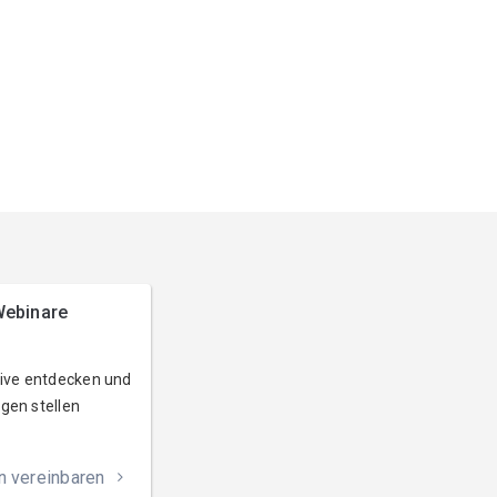
ebinare
live entdecken und
gen stellen
n vereinbaren