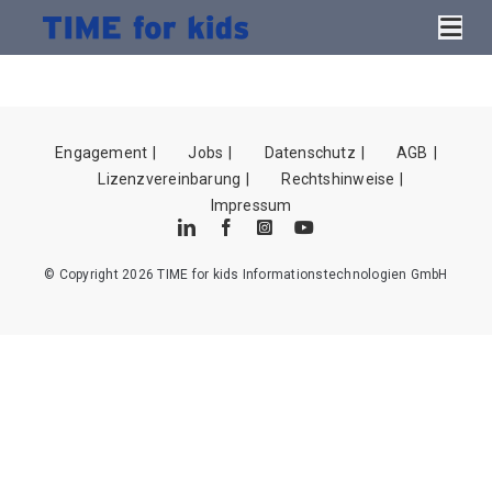
Skip
test coming soon
Tog
to
Nav
content
Startseite
Über uns
Engagement
Jobs
Datenschutz
AGB
Lizenzvereinbarung
Rechtshinweise
Lösungen
Impressum
Dialog Center
© Copyright 2026 TIME for kids Informationstechnologien GmbH
Produkte
Hallo Support
Kontakt