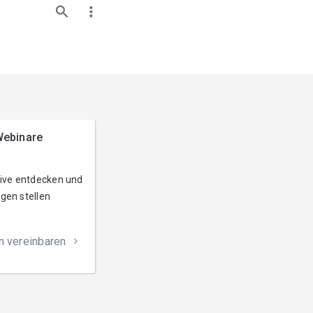
ebinare
live entdecken und
gen stellen
n vereinbaren