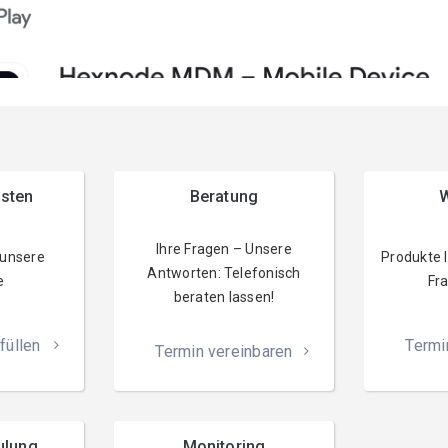
esten
Beratung
W
Ihre Fragen – Unsere
 unsere
Produkte 
Antworten: Telefonisch
e
Fra
beraten lassen!
füllen
Termi
Termin vereinbaren
ulung
Monitoring