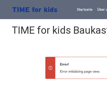
Skip
to
Startseite
Über 
content
TIME for kids Bauka