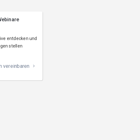
ebinare
live entdecken und
gen stellen
n vereinbaren