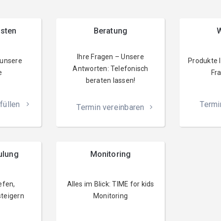
esten
Beratung
W
Ihre Fragen – Unsere
 unsere
Produkte 
Antworten: Telefonisch
e
Fra
beraten lassen!
füllen
Termi
Termin vereinbaren
ulung
Monitoring
efen,
Alles im Blick: TIME for kids
teigern
Monitoring